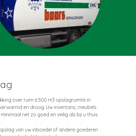
lag
kking over ruim 6.500 m3 opslagruimte in
 verwarmd en droog. Uw inventaris, meubels
minimaal net zo goed en veilig als bij u thuis.
or opslag van uw inboedel of andere goederen