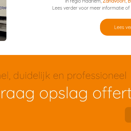
in regio Haarlem,
Zandvoort
,
B
Lees verder voor meer informatie of
Lees ve