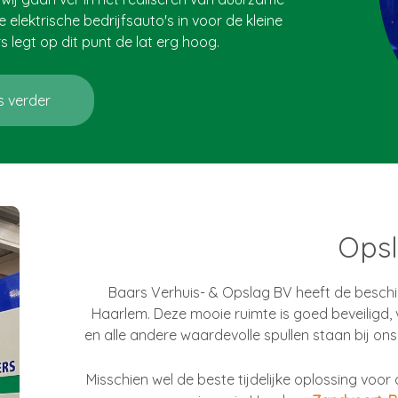
e elektrische bedrijfsauto's in voor de kleine
legt op dit punt de lat erg hoog.
s verder
Ops
Baars Verhuis- & Opslag BV heeft de beschi
Haarlem. Deze mooie ruimte is goed beveiligd,
en alle andere waardevolle spullen staan bij ons 
Misschien wel de beste tijdelijke oplossing vo