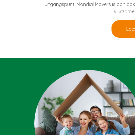
uitgangspunt: Mondial Movers is dan ook
Duurzame
Lee