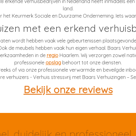
erkende verhuisbedrijven in Nederland heeft inmiddels een 
land.
or het Keurmerk Sociale en Duurzame Onderneming. Iets waar 
izen met een erkend verhuisb
verlaten wordt hebben vaak vele gebeurtenissen plaatsgevonde
ok de meubels hebben vaak hun eigen verhaal. Baars Verhuiz
gwerkzaamheden in de
regio
Haarlem. Wij verzorgen zowel nati
professionele
opslag
behoort tot onze diensten.
reeks of via onze professionele verwarmde en beveilgde inbo
e verhuizers - Verhuis stressvrij met Baars Verhuizingen – S
Bekijk onze reviews