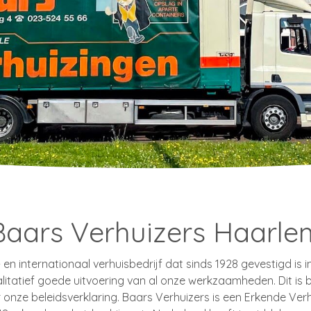
Baars Verhuizers Haarle
n internationaal verhuisbedrijf dat sinds 1928 gevestigd is in
litatief goede uitvoering van al onze werkzaamheden. Dit is 
onze beleidsverklaring. Baars Verhuizers is een Erkende Verh