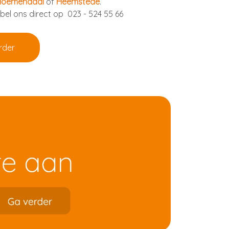
loemendaal
of
Heemstede
.
 bel ons direct op
023 - 524 55 66
rder